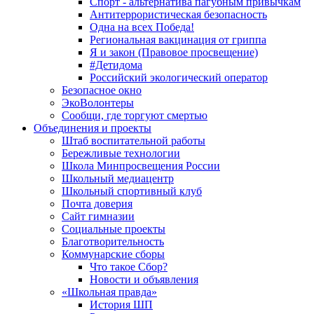
Спорт - альтернатива пагубным привычкам
Антитеррористическая безопасность
Одна на всех Победа!
Региональная вакцинация от гриппа
Я и закон (Правовое просвещение)
#Детидома
Российский экологический оператор
Безопасное окно
ЭкоВолонтеры
Сообщи, где торгуют смертью
Объединения и проекты
Штаб воспитательной работы
Бережливые технологии
Школа Минпросвещения России
Школьный медиацентр
Школьный спортивный клуб
Почта доверия
Сайт гимназии
Социальные проекты
Благотворительность
Коммунарские сборы
Что такое Сбор?
Новости и объявления
«Школьная правда»
История ШП