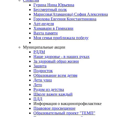
События
Гурина Нина Юрьевна
Бессмертный полк
Марисова(Атаманова) София Алексеевна
Горохова Евгения Константиновна
Арт-неделя
Химавари в Гимназии
Вахта памяти
Моя семья приближала победу
Муниципальные акции
РДДМ
Наше здоровье - в наших руках
За здоровый образ жизни
Защита
Подросток
Образование всем детям
Дети улиц
Лето
Родом из детства
Школе важен каждый
ПДД
Информация о вакцинопрофилактике
Правовое просвещение
Образовательный проект "ТЕМП"